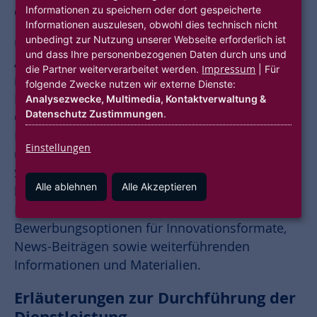
Informationen zu speichern oder dort gespeicherte
die interessierte Fachöffentlichkeit.
Informationen auszulesen, obwohl dies technisch nicht
unbedingt zur Nutzung unserer Webseite erforderlich ist
Über die Webseite informieren wir über die
und dass Ihre personenbezogenen Daten durch uns und
Aktivitäten und Angebote von hubitation,
Impressum
die Partner weiterverarbeitet werden.
| Für
insbesondere über Innovations- und
folgende Zwecke nutzen wir externe Dienste:
Kooperationsformate (z. B. Programme,
Analysezwecke, Multimedia, Kontaktverwaltung &
Datenschutz Zustimmungen
.
Challenges, Pilotprojekte), Veranstaltungen,
Netzwerkangebote sowie über Praxisbeispiele
Einstellungen
und Referenzen aus der Zusammenarbeit mit
Start-ups und Partnerunternehmen. Darüber
Alle ablehnen
Alle Akzeptieren
hinaus bietet die Seite Zugang zu
Kontaktmöglichkeiten, Anmelde- und
Bewerbungsoptionen für Innovationsformate,
News-Beiträgen sowie weiterführenden
Informationen und Materialien.
Erläuterungen zur Durchführung der