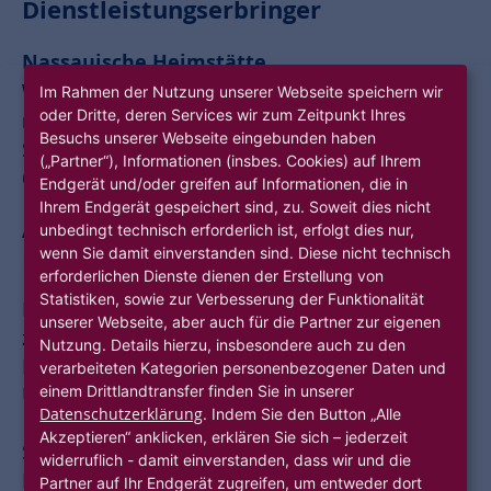
Dienstleistungserbringer
Nassauische Heimstätte
Wohnungs- und Entwicklungsgesellschaft
Im Rahmen der Nutzung unserer Webseite speichern wir
oder Dritte, deren Services wir zum Zeitpunkt Ihres
mbH
Besuchs unserer Webseite eingebunden haben
Schaumainkai 47
(„Partner“), Informationen (insbes. Cookies) auf Ihrem
60596 Frankfurt am Main
Endgerät und/oder greifen auf Informationen, die in
Ihrem Endgerät gespeichert sind, zu. Soweit dies nicht
Allgemeine Beschreibung der
unbedingt technisch erforderlich ist, erfolgt dies nur,
Dienstleistung
wenn Sie damit einverstanden sind. Diese nicht technisch
erforderlichen Dienste dienen der Erstellung von
Statistiken, sowie zur Verbesserung der Funktionalität
Die Internetseite
www.hubitation.de
ist das
unserer Webseite, aber auch für die Partner zur eigenen
zentrale Online-Angebot der
Nutzung. Details hierzu, insbesondere auch zu den
Innovationsplattform „hubitation“ der
verarbeiteten Kategorien personenbezogener Daten und
einem Drittlandtransfer finden Sie in unserer
Unternehmensgruppe Nassauische Heimstätte
Datenschutzerklärung
. Indem Sie den Button „Alle
| Wohnstadt. Sie richtet sich insbesondere an
Akzeptieren“ anklicken, erklären Sie sich – jederzeit
Start-ups, Unternehmen der Wohnungs- und
widerruflich - damit einverstanden, dass wir und die
Immobilienwirtschaft, Kooperationspartner und
Partner auf Ihr Endgerät zugreifen, um entweder dort