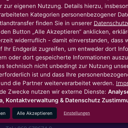
r zur eigenen Nutzung. Details hierzu, insbes
rarbeiteten Kategorien personenbezogener Da
Datenschutz
tlandtransfer finden Sie in unserer
den Button „Alle Akzeptieren“ anklicken, erklä
erzeit widerruflich - damit einverstanden, dass 
f Ihr Endgerät zugreifen, um entweder dort Inf
ern oder dort gespeicherte Informationen auszu
instagram
youtube
linkedin
es technisch nicht unbedingt zur Nutzung unse
erforderlich ist und dass Ihre personenbezoge
Imp
 und die Partner weiterverarbeitet werden.
Nassauische Heimstätte Wohnungs- und
nde Zwecke nutzen wir externe Dienste:
Analys
Entwicklungsgesellschaft mbH
a, Kontaktverwaltung & Datenschutz Zustim
Schaumainkai 47
nen
Alle Akzeptieren
Einstellungen
60596 Frankfurt am Main