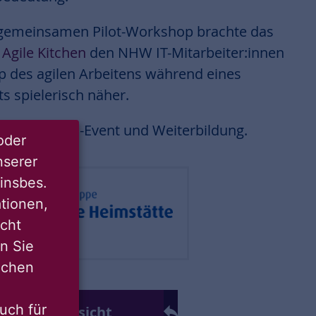
gemeinsamen Pilot-Workshop brachte das
n
Agile Kitchen
den NHW IT-Mitarbeiter:innen
ip des agilen Arbeitens während eines
s spielerisch näher.
in aus Team-Event und Weiterbildung.
oder
nserer
insbes.
tionen,
icht
nn Sie
lichen
uch für
ck zur Übersicht