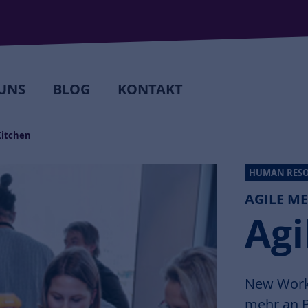
UNS
BLOG
KONTAKT
Kitchen
HUMAN RESO
AGILE M
Agi
New Work
mehr an 