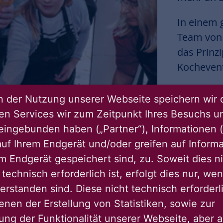
In einem 
Team vo
das Prinz
Kochevent
Ein Win-W
 der Nutzung unserer Webseite speichern wir 
ren Services wir zum Zeitpunkt Ihres Besuchs u
eingebunden haben („Partner“), Informationen (
uf Ihrem Endgerät und/oder greifen auf Informa
em Endgerät gespeichert sind, zu. Soweit dies n
technisch erforderlich ist, erfolgt dies nur, we
erstanden sind. Diese nicht technisch erforder
enen der Erstellung von Statistiken, sowie zur
ng der Funktionalität unserer Webseite, aber a
Zurü