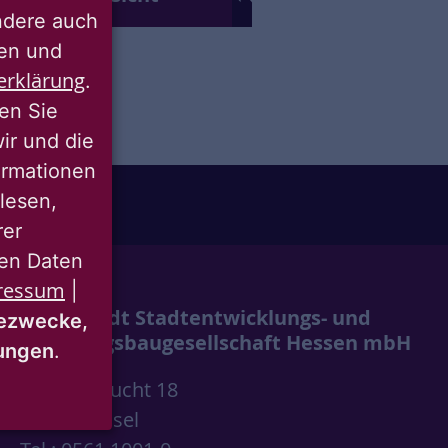
ondere auch
ten und
erklärung
.
ren Sie
wir und die
ormationen
lesen,
rer
nen Daten
ressum
|
Wohnstadt Stadtentwicklungs- und
ezwecke,
Wohnungsbaugesellschaft Hessen mbH
mungen
.
Wolfsschlucht 18
34117 Kassel