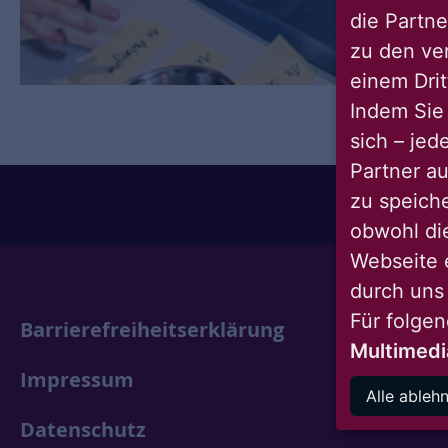
die Partne
zu den ve
einem Drit
Indem Sie 
sich – jed
Partner au
zu speich
obwohl di
Webseite 
durch uns
Für folge
Barrierefreiheitserklärung
Multimedi
Impressum
Alle ableh
Datenschutz