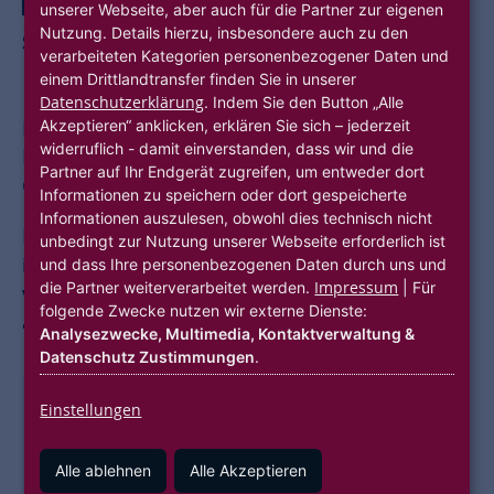
NACHHALTIGKEIT
SMART HOME
HUBITATION
unserer Webseite, aber auch für die Partner zur eigenen
Nutzung. Details hierzu, insbesondere auch zu den
SMART METER FÜR DEN ALLGEMEINSTROM
verarbeiteten Kategorien personenbezogener Daten und
Fresh Energy
einem Drittlandtransfer finden Sie in unserer
Datenschutzerklärung
. Indem Sie den Button „Alle
Akzeptieren“ anklicken, erklären Sie sich – jederzeit
Im Allgemeinstrom steckt ein hohes
widerruflich - damit einverstanden, dass wir und die
Einsparpotenzial – an Strom, Kosten und v.a.
Partner auf Ihr Endgerät zugreifen, um entweder dort
CO2.
Informationen zu speichern oder dort gespeicherte
Informationen auszulesen, obwohl dies technisch nicht
Mit Fresh Energy und der Echtzeitanalyse ihrer
unbedingt zur Nutzung unserer Webseite erforderlich ist
intelligenten Stromzähler können diese und
und dass Ihre personenbezogenen Daten durch uns und
Impressum
die Partner weiterverarbeitet werden.
| Für
viele weitere Einsparpotenziale identifiziert und
folgende Zwecke nutzen wir externe Dienste:
ausgeschöpft werden.
Analysezwecke, Multimedia, Kontaktverwaltung &
Datenschutz Zustimmungen
.
Einstellungen
Alle ablehnen
Alle Akzeptieren