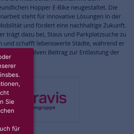
undlichen Hopper E-Bike neugestaltet. Die
rbeit steht für innovative Lösungen in der
obilität und fördert eine nachhaltige Zukunft.
r trägt dazu bei, Staus und Parkplatzsuche zu
n und schafft lebenswerte Städte, während er
ig einen positiven Beitrag zur Entlastung der
oder
istet.
nserer
insbes.
tionen,
icht
nn Sie
lichen
uch für