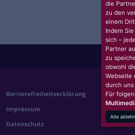
die Partne
zu den ve
einem Drit
Indem Sie 
sich – jed
Partner au
zu speich
obwohl di
Webseite 
durch uns
Barrierefreiheitserklärung
Für folge
Multimedi
Impressum
Alle ableh
Datenschutz