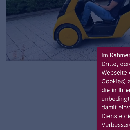
Im Rahmen
Dritte, de
Webseite 
Cookies) a
die in Ihr
unbedingt 
damit einv
Dienste di
Verbesseru