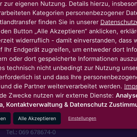
r zur eigenen Nutzung. Details hierzu, insbes
Zurü
rarbeiteten Kategorien personenbezogener Da
Datenschutz
tlandtransfer finden Sie in unserer
den Button „Alle Akzeptieren“ anklicken, erklä
erzeit widerruflich - damit einverstanden, dass 
f Ihr Endgerät zugreifen, um entweder dort Inf
ern oder dort gespeicherte Informationen auszu
instagram
youtube
linkedin
es technisch nicht unbedingt zur Nutzung unse
erforderlich ist und dass Ihre personenbezoge
Imp
 und die Partner weiterverarbeitet werden.
Nassauische Heimstätte Wohnungs- und
nde Zwecke nutzen wir externe Dienste:
Analys
Entwicklungsgesellschaft mbH
a, Kontaktverwaltung & Datenschutz Zustim
Schaumainkai 47
nen
Alle Akzeptieren
Einstellungen
60596 Frankfurt am Main
Tel.: 069 678674-0