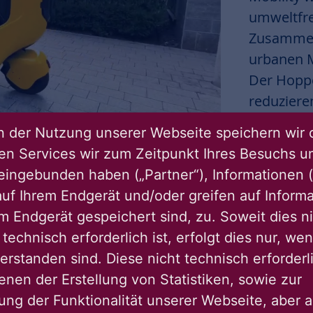
umweltfre
Zusammena
urbanen M
Der Hoppe
reduziere
gleichzeit
 der Nutzung unserer Webseite speichern wir 
Umwelt le
ren Services wir zum Zeitpunkt Ihres Besuchs u
eingebunden haben („Partner“), Informationen (
uf Ihrem Endgerät und/oder greifen auf Informa
em Endgerät gespeichert sind, zu. Soweit dies n
technisch erforderlich ist, erfolgt dies nur, we
erstanden sind. Diese nicht technisch erforder
enen der Erstellung von Statistiken, sowie zur
ng der Funktionalität unserer Webseite, aber a