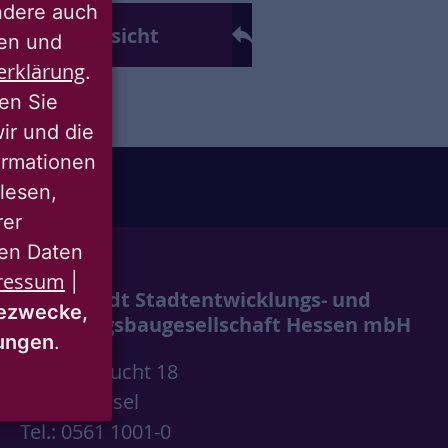
ondere auch
ck zur Übersicht
ten und
erklärung
.
ren Sie
wir und die
ormationen
lesen,
rer
nen Daten
ressum
|
Wohnstadt Stadtentwicklungs- und
ezwecke,
Wohnungsbaugesellschaft Hessen mbH
mungen
.
Wolfsschlucht 18
34117 Kassel
Tel.: 0561 1001-0