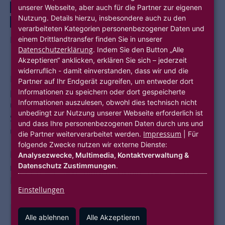
HUMAN RESOURCES
NEW WORK
UNTERNEHMENSPROZESSE
unserer Webseite, aber auch für die Partner zur eigenen
Nutzung. Details hierzu, insbesondere auch zu den
HUBITATION
verarbeiteten Kategorien personenbezogener Daten und
RECRUITING PER CHATBOT
einem Drittlandtransfer finden Sie in unserer
Inga
Datenschutzerklärung
. Indem Sie den Button „Alle
Akzeptieren“ anklicken, erklären Sie sich – jederzeit
widerruflich - damit einverstanden, dass wir und die
Mit dem Recruiting Chatbot
inga.
werden
Partner auf Ihr Endgerät zugreifen, um entweder dort
passende Bewerber:innen über bisher
Informationen zu speichern oder dort gespeicherte
Informationen auszulesen, obwohl dies technisch nicht
unkonventionelle digitale Kanäle auf
unbedingt zur Nutzung unserer Webseite erforderlich ist
Stellenausschreibungen aufmerksam gemacht
und dass Ihre personenbezogenen Daten durch uns und
und für die Stelle passend vorqualifiziert.
Impressum
die Partner weiterverarbeitet werden.
| Für
folgende Zwecke nutzen wir externe Dienste:
Im Rahmen einer Pilot-Ausschreibung konnte
Analysezwecke, Multimedia, Kontaktverwaltung &
Datenschutz Zustimmungen
.
mit Hilfe von inga. eine Stelle im IT-Bereich der
NHW erfolgreich besetzt werden.
Einstellungen
Alle ablehnen
Alle Akzeptieren