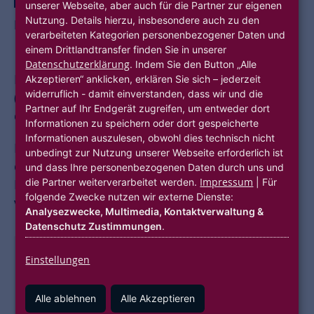
unserer Webseite, aber auch für die Partner zur eigenen
Nutzung. Details hierzu, insbesondere auch zu den
PROZESSOPTIMIERUNG DURCH RPA
verarbeiteten Kategorien personenbezogener Daten und
UiPath
einem Drittlandtransfer finden Sie in unserer
Datenschutzerklärung
. Indem Sie den Button „Alle
Mit UiPath werden Künstliche Intelligenzen
Akzeptieren“ anklicken, erklären Sie sich – jederzeit
widerruflich - damit einverstanden, dass wir und die
(Bots) entwickelt, um so repetitive Aufgaben von
Partner auf Ihr Endgerät zugreifen, um entweder dort
den kleinen Helfern übernehmen zu lassen.
Informationen zu speichern oder dort gespeicherte
Informationen auszulesen, obwohl dies technisch nicht
Durch Robotic Process Automation (RPA) konnte
unbedingt zur Nutzung unserer Webseite erforderlich ist
die NHW in mehreren Pilotprojekten wertvolle
und dass Ihre personenbezogenen Daten durch uns und
Impressum
die Partner weiterverarbeitet werden.
| Für
Erfahrungen sammeln und die Arbeitsabläufe in
folgende Zwecke nutzen wir externe Dienste:
verschiedenen Bereichen optimieren.
Analysezwecke, Multimedia, Kontaktverwaltung &
Datenschutz Zustimmungen
.
Einstellungen
Alle ablehnen
Alle Akzeptieren