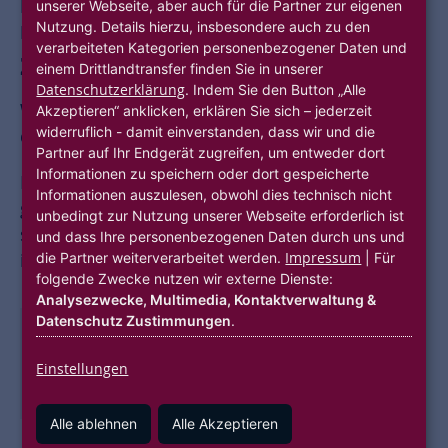
INTUITIVE LERNVIDEOS VON UND FÜR
unserer Webseite, aber auch für die Partner zur eigenen
Nutzung. Details hierzu, insbesondere auch zu den
MITARBEITER:INNEN
verarbeiteten Kategorien personenbezogener Daten und
zesavi
einem Drittlandtransfer finden Sie in unserer
Datenschutzerklärung
. Indem Sie den Button „Alle
Wissenstransfer und interne Weiterbildung
Akzeptieren“ anklicken, erklären Sie sich – jederzeit
widerruflich - damit einverstanden, dass wir und die
digital, intuitiv und persönlich.
Partner auf Ihr Endgerät zugreifen, um entweder dort
Informationen zu speichern oder dort gespeicherte
Mit zesavi können Mitarbeiter:innen der NHW
Informationen auszulesen, obwohl dies technisch nicht
ganz einfach Lernvideos und Schulungsvideos
unbedingt zur Nutzung unserer Webseite erforderlich ist
selbst aufnehmen und den Kolleg:innen auf der
und dass Ihre personenbezogenen Daten durch uns und
Impressum
die Partner weiterverarbeitet werden.
| Für
internen Lernplattform bereitstellen.
folgende Zwecke nutzen wir externe Dienste:
Analysezwecke, Multimedia, Kontaktverwaltung &
Datenschutz Zustimmungen
.
Einstellungen
Alle ablehnen
Alle Akzeptieren