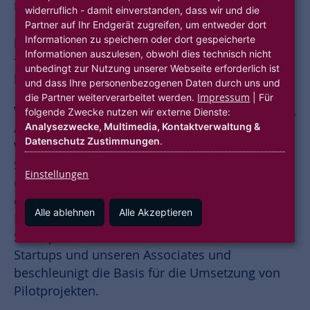
Unternehmensgruppe Nassauische Heimstätte
widerruflich - damit einverstanden, dass wir und die
| Wohnstadt das erkannt. Und verstanden, dass
Partner auf Ihr Endgerät zugreifen, um entweder dort
Informationen zu speichern oder dort gespeicherte
langjährige Erfahrung in Kombination mit
Informationen auszulesen, obwohl dies technisch nicht
frischen Ideen viel bewegt. Aus diesem Grund
unbedingt zur Nutzung unserer Webseite erforderlich ist
haben wir hubitation gegründet.
und dass Ihre personenbezogenen Daten durch uns und
Impressum
die Partner weiterverarbeitet werden.
| Für
Wir verstehen unseren Accelerator als einen Ort,
folgende Zwecke nutzen wir externe Dienste:
Analysezwecke, Multimedia, Kontaktverwaltung &
an dem die Stärken von etablierten
Datenschutz Zustimmungen
.
Wohnungsunternehmen und innovativen
Startups gebündelt werden. Gemeinsam in
Einstellungen
unserem Netzwerk der hubitation Associates
denken wir Wohnthemen neu und treiben
Alle ablehnen
Alle Akzeptieren
Innovation voran. Bei unserem jährlichen
Startup-Contest initieren wir Kontakte zwischen
Startups und unseren Associates und
beschleunigt die Basis für die Umsetzung von
Pilotprojekten.