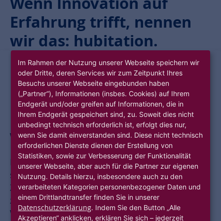
Wenn Innovation auf
Erfahrung trifft, nennen
wir das: hubitation.
Im Rahmen der Nutzung unserer Webseite speichern wir
oder Dritte, deren Services wir zum Zeitpunkt Ihres
Besuchs unserer Webseite eingebunden haben
(„Partner“), Informationen (insbes. Cookies) auf Ihrem
Endgerät und/oder greifen auf Informationen, die in
Ihrem Endgerät gespeichert sind, zu. Soweit dies nicht
Eine neue Heimat für innovative
unbedingt technisch erforderlich ist, erfolgt dies nur,
Wohnthemen.
wenn Sie damit einverstanden sind. Diese nicht technisch
erforderlichen Dienste dienen der Erstellung von
Statistiken, sowie zur Verbesserung der Funktionalität
Die Welt verändert sich und mit ihr verändern
unserer Webseite, aber auch für die Partner zur eigenen
sich die Erwartungen der Menschen an ihr
Nutzung. Details hierzu, insbesondere auch zu den
Zuhause. Als ein wichtiger und
verarbeiteten Kategorien personenbezogener Daten und
einem Drittlandtransfer finden Sie in unserer
zukunftsorientierter Akteur in der
Datenschutzerklärung
. Indem Sie den Button „Alle
Wohnungswirtschaft hat die
Akzeptieren“ anklicken, erklären Sie sich – jederzeit