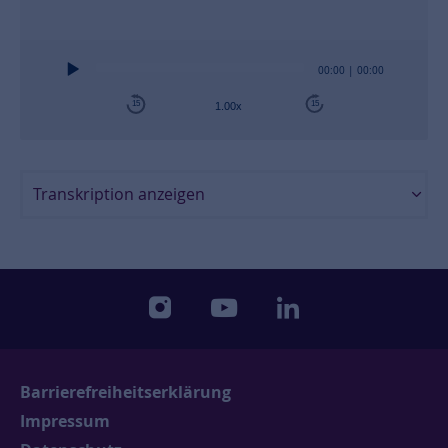
Audio
00:00
|
00:00
Player
15
15
1.00x
Transkription anzeigen
instagram
youtube
linkedin
Barrierefreiheitserklärung
Impressum