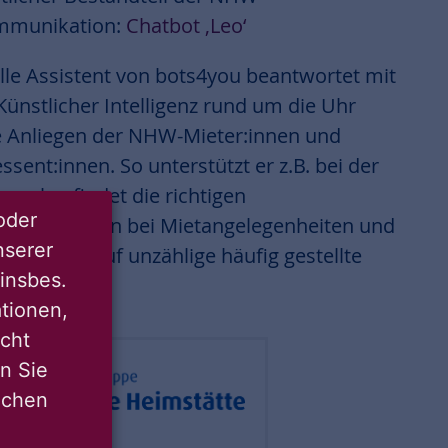
mmunikation:
Chatbot ‚Leo‘
elle Assistent von bots4you beantwortet mit
Künstlicher Intelligenz rund um die Uhr
e Anliegen der NHW-Mieter:innen und
ssent:innen. So unterstützt er z.B. bei der
uche, findet die richtigen
oder
artner:innen bei Mietangelegenheiten und
nserer
Antworten auf unzählige häufig gestellte
insbes.
tionen,
icht
nn Sie
lichen