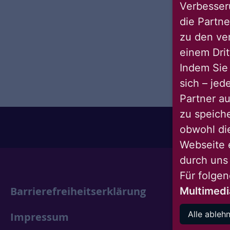
Verbesseru
die Partne
zu den ve
einem Drit
Indem Sie 
sich – jed
Partner au
zu speich
obwohl di
Webseite 
durch uns
Für folge
Barrierefreiheitserklärung
Multimedi
Alle ableh
Impressum