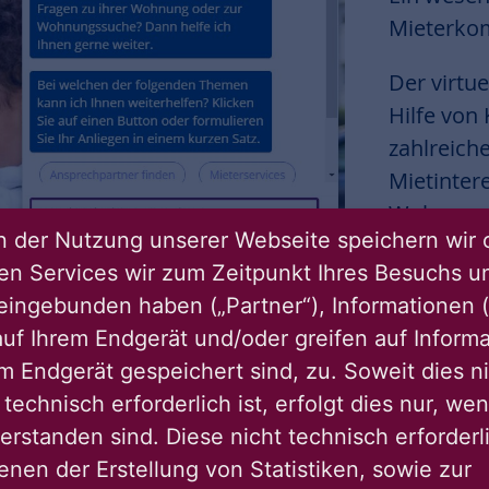
Mieterko
Der virtu
Hilfe von 
zahlreich
Mietintere
Wohnungss
 der Nutzung unserer Webseite speichern wir 
Ansprechp
ren Services wir zum Zeitpunkt Ihres Besuchs u
weiß die 
eingebunden haben („Partner“), Informationen (
Fragen.
uf Ihrem Endgerät und/oder greifen auf Informa
em Endgerät gespeichert sind, zu. Soweit dies n
technisch erforderlich ist, erfolgt dies nur, we
erstanden sind. Diese nicht technisch erforder
enen der Erstellung von Statistiken, sowie zur