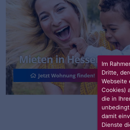
Im Rahmen
Dritte, de
Webseite 
Cookies) a
die in Ihr
unbedingt 
damit einv
Dienste di