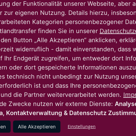
ng der Funktionalität unserer Webseite, aber a
r zur eigenen Nutzung. Details hierzu, insbes
rarbeiteten Kategorien personenbezogener Da
Zurü
Datenschutz
tlandtransfer finden Sie in unserer
den Button „Alle Akzeptieren“ anklicken, erklä
erzeit widerruflich - damit einverstanden, dass 
f Ihr Endgerät zugreifen, um entweder dort Inf
ern oder dort gespeicherte Informationen auszu
es technisch nicht unbedingt zur Nutzung unse
instagram
youtube
linkedin
erforderlich ist und dass Ihre personenbezoge
Imp
 und die Partner weiterverarbeitet werden.
nde Zwecke nutzen wir externe Dienste:
Analys
Nassauische Heimstätte Wohnungs- und
a, Kontaktverwaltung & Datenschutz Zustim
Entwicklungsgesellschaft mbH
nen
Alle Akzeptieren
Einstellungen
Schaumainkai 47