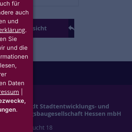
uch für
ondere auch
ten und
ck zur Übersicht
erklärung
.
ren Sie
wir und die
ormationen
lesen,
rer
nen Daten
ressum
|
ezwecke,
Wohnstadt Stadtentwicklungs- und
mungen
.
Wohnungsbaugesellschaft Hessen mbH
Wolfsschlucht 18