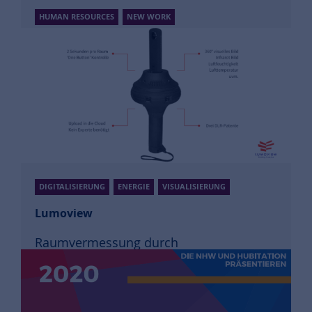
HUMAN RESOURCES
NEW WORK
UNTERNEHMENSPROZESSE
Inga
Recruiting per Chatbot
Mehr Informationen
DIGITALISIERUNG
ENERGIE
VISUALISIERUNG
Lumoview
Raumvermessung durch
Infrarotstrahlung