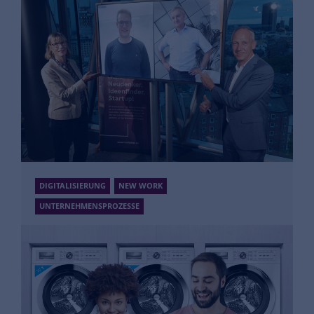
Prozessoptimierung durch RPA
Mehr Informationen
DIGITALISIERUNG
NEW WORK
UNTERNEHMENSPROZESSE
Veertly
Erfolgreiche Events und Workshops -
virtuell