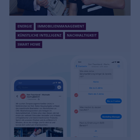
ENERGIE
IMMOBILIENMANAGEMENT
KÜNSTLICHE INTELLIGENZ
NACHHALTIGKEIT
SMART HOME
Fresh Energy
Smart Meter für den Allgemeinstrom
Mehr Informationen