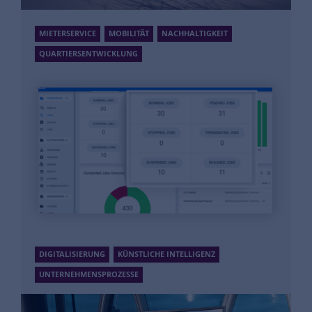
Innovative Ideen durch agile
Zusammenarbeit
MIETERSERVICE
MOBILITÄT
NACHHALTIGKEIT
QUARTIERSENTWICKLUNG
sigo
Mehr Informationen
Nachhaltige Mobilität im Quartier
Mehr Informationen
DIGITALISIERUNG
KÜNSTLICHE INTELLIGENZ
UNTERNEHMENSPROZESSE
UiPath