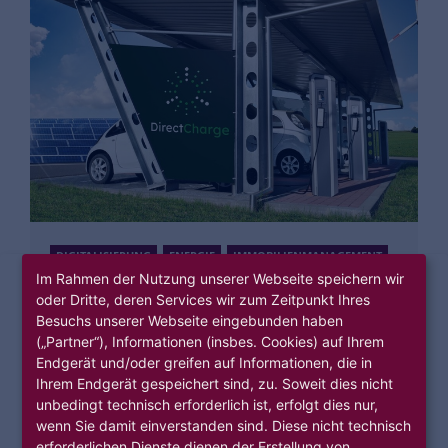
DIGITALISIERUNG
ENERGIE
IMMOBILIENMANAGEMENT
Im Rahmen der Nutzung unserer Webseite speichern wir
MIETERSERVICE
oder Dritte, deren Services wir zum Zeitpunkt Ihres
DirectCharge
Besuchs unserer Webseite eingebunden haben
(„Partner“), Informationen (insbes. Cookies) auf Ihrem
Lokaler, grüner Strom im Quartier
Endgerät und/oder greifen auf Informationen, die in
Ihrem Endgerät gespeichert sind, zu. Soweit dies nicht
unbedingt technisch erforderlich ist, erfolgt dies nur,
wenn Sie damit einverstanden sind. Diese nicht technisch
erforderlichen Dienste dienen der Erstellung von