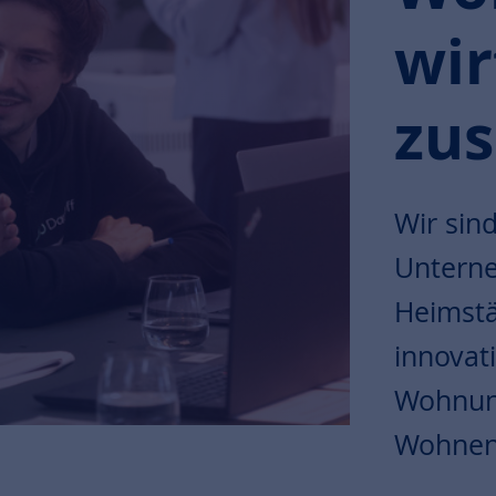
wir
zu
Wir sind
Untern
Heimstä
innovat
Wohnung
Wohnen