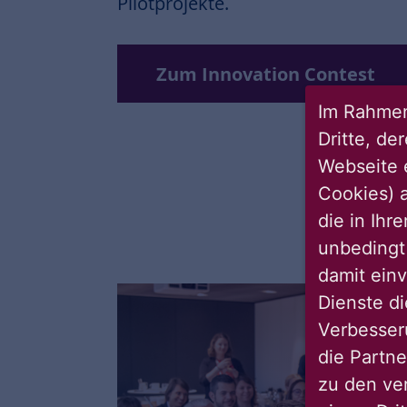
Pilotprojekte.
Zum Innovation Contest
Im Rahmen
Dritte, de
Webseite 
Cookies) a
die in Ihr
unbedingt 
damit einv
Dienste di
Verbesseru
die Partne
zu den ve