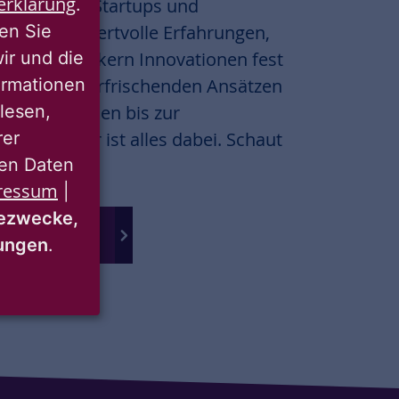
erklärung
jekten mit Startups und
.
ren Sie
meln wir wertvolle Erfahrungen,
wir und die
r und verankern Innovationen fest
ormationen
chaft. Von erfrischenden Ansätzen
lesen,
er Kolleg:innen bis zur
rer
 im Quartier ist alles dabei. Schaut
nen Daten
ressum
|
ezwecke,
jekten
mungen
.