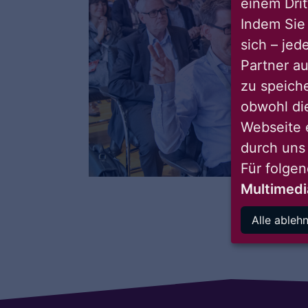
einem Drit
Indem Sie 
sich – jed
Partner au
zu speich
obwohl di
Webseite 
durch uns
Für folge
Multimedi
Alle ableh