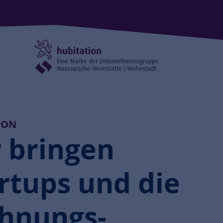
ION
 bringen
rtups und die
hnungs­