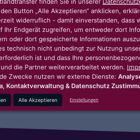
Datenschutz
tlandtransfer finden Sie in unserer
gemeinsamen Pilotpro
den Button „Alle Akzeptieren“ anklicken, erklä
Lösungsanbietern sam
erzeit widerruflich - damit einverstanden, dass 
gewinnen neue Partne
f Ihr Endgerät zugreifen, um entweder dort Inf
in der Wohnungswirts
ern oder dort gespeicherte Informationen auszu
für das Recruiting neu
es technisch nicht unbedingt zur Nutzung unse
nachhaltigen Mobilität
erforderlich ist und dass Ihre personenbezoge
mal rein!
Imp
 und die Partner weiterverarbeitet werden.
nde Zwecke nutzen wir externe Dienste:
Analys
Zu den Pilotpro
a, Kontaktverwaltung & Datenschutz Zustim
nen
Alle Akzeptieren
Einstellungen