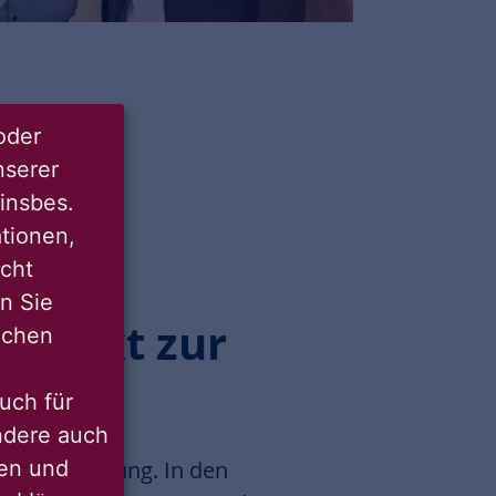
oder
nserer
insbes.
tionen,
icht
nn Sie
projekt zur
lichen
n
uch für
ondere auch
ten und
t die Umsetzung. In den