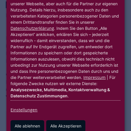
unserer Webseite, aber auch für die Partner zur eigenen
HUBITATION
Nutzung. Details hierzu, insbesondere auch zu den
DROHNEN UND 3D VISUALISIERUNG
verarbeiteten Kategorien personenbezogener Daten und
FairFleet
einem Drittlandtransfer finden Sie in unserer
Datenschutzerklärung
. Indem Sie den Button „Alle
Akzeptieren“ anklicken, erklären Sie sich – jederzeit
Mit Hilfe von Drohnen-Aufnahmen können
widerruflich - damit einverstanden, dass wir und die
interessierte Mieter:innen vor ihrer
Partner auf Ihr Endgerät zugreifen, um entweder dort
Entscheidung einen digitalen Flug rund um die
Informationen zu speichern oder dort gespeicherte
Informationen auszulesen, obwohl dies technisch nicht
Immobilie erleben.
unbedingt zur Nutzung unserer Webseite erforderlich ist
und dass Ihre personenbezogenen Daten durch uns und
Gemeinsam mit FairFleet hat die NHW geplante
Impressum
die Partner weiterverarbeitet werden.
| Für
Bauvorhaben als
digitales 3D-Modell
visualisiert
folgende Zwecke nutzen wir externe Dienste:
und die Umgebung von Immobilien aus der
Analysezwecke, Multimedia, Kontaktverwaltung &
Datenschutz Zustimmungen
.
Vogelperspektive dargestellt.
Einstellungen
Alle ablehnen
Alle Akzeptieren