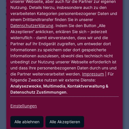
unserer Webseite, aber auch für die Partner zur eigenen
GEMEINSCHAFTSWASCHKÜCHE
Nutzung. Details hierzu, insbesondere auch zu den
WeWash
verarbeiteten Kategorien personenbezogener Daten und
einem Drittlandtransfer finden Sie in unserer
Datenschutzerklärung
. Indem Sie den Button „Alle
WeWash holt Waschmaschinen und Trockner
Akzeptieren“ anklicken, erklären Sie sich – jederzeit
ins digitale Zeitalter und vereinfacht das Sharing
widerruflich - damit einverstanden, dass wir und die
Partner auf Ihr Endgerät zugreifen, um entweder dort
der Geräte unter den Mieter:innen.
Informationen zu speichern oder dort gespeicherte
Informationen auszulesen, obwohl dies technisch nicht
Im Pilotquartier Offenbach hat die NHW bereits
unbedingt zur Nutzung unserer Webseite erforderlich ist
mehrere Gemeinschaftswaschküchen
und dass Ihre personenbezogenen Daten durch uns und
digitalisiert.
Impressum
die Partner weiterverarbeitet werden.
| Für
folgende Zwecke nutzen wir externe Dienste:
Analysezwecke, Multimedia, Kontaktverwaltung &
Datenschutz Zustimmungen
.
Einstellungen
Alle ablehnen
Alle Akzeptieren