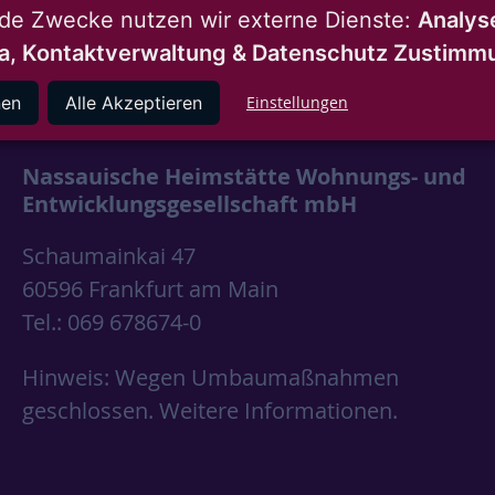
nde Zwecke nutzen wir externe Dienste:
Analys
a, Kontaktverwaltung & Datenschutz Zustim
instagram
youtube
linkedin
nen
Alle Akzeptieren
Einstellungen
Nassauische Heimstätte Wohnungs- und
Entwicklungsgesellschaft mbH
Schaumainkai 47
60596 Frankfurt am Main
Tel.: 069 678674-0
Hinweis: Wegen Umbaumaßnahmen
geschlossen.
Weitere Informationen.