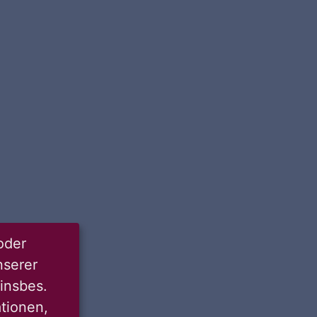
oder
nserer
insbes.
tionen,