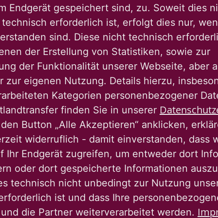
em Endgerät gespeichert sind, zu. Soweit dies n
ng, Entwicklung von Konversionsflächen,
technisch erforderlich ist, erfolgt dies nur, we
tung, Service-Leistungen
erstanden sind. Diese nicht technisch erforder
enen der Erstellung von Statistiken, sowie zur
 wir seit über 100 Jahren für soziale
ng der Funktionalität unserer Webseite, aber a
abei setzen wir auf eine klimagerechte,
r zur eigenen Nutzung. Details hierzu, insbes
fen lebendige Quartierte für alle Menschen -
rarbeiteten Kategorien personenbezogener Da
rellen Herkunft.
Datenschutz
tlandtransfer finden Sie in unserer
den Button „Alle Akzeptieren“ anklicken, erklä
erzeit widerruflich - damit einverstanden, dass 
ng von bezahlbarem Wohnraum für breite
f Ihr Endgerät zugreifen, um entweder dort Inf
ten und Vielfalt und setzt sich aktiv für
ern oder dort gespeicherte Informationen auszu
es technisch nicht unbedingt zur Nutzung unse
erforderlich ist und dass Ihre personenbezoge
Imp
 und die Partner weiterverarbeitet werden.