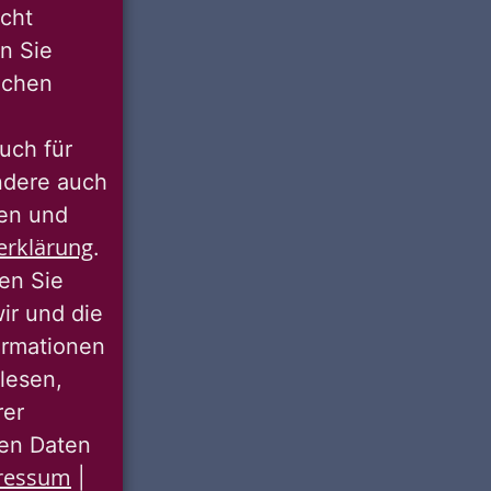
icht
nn Sie
lichen
uch für
ondere auch
ten und
erklärung
.
ren Sie
wir und die
ormationen
lesen,
rer
nen Daten
ressum
|