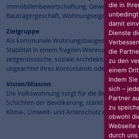
die in Ihr
Immobilienbewirtschaftung, Gewerbevermietu
unbedingt 
Bauträgergeschäft, Wohnungseigentumsverwal
damit einv
Zielgruppe
Dienste di
Als kommunale Wohnungsbaugesellschaft stehen
Verbesseru
Stabilität in einem fragilen Wohnungsmarkt. D
die Partne
zeitgenössische, soziale Architektur und schaf
zu den ve
ungeachtet ihres Kontostands oder ihrer kultu
einem Drit
Indem Sie 
Vision/Mission
sich – jed
Die Volkswohnung sorgt für die Bereitstellu
Partner au
Schichten der Bevölkerung, stärkt Nachbarschaf
zu speich
Klima-, Umwelt- und Artenschutz ein.
obwohl di
Webseite 
durch uns