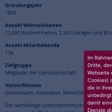
Gründungsjahr
1893
Anzahl Wohneinheiten
12.000 Wohneinheiten, 2.500 Garagen und 80
Anzahl Mitarbeitende
136
Im Rahmen
Zielgruppe
Dritte, de
Mitglieder der Genossenschaft
Webseite 
Cookies) a
Vision/Mission
die in Ihr
Gemeinsam. Innovation. Menschlich. Aktiv.
unbedingt 
damit einv
Die nachhaltige Unternehmensstrategie des S
Dienste di