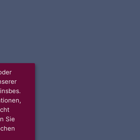
oder
nserer
insbes.
tionen,
icht
nn Sie
lichen