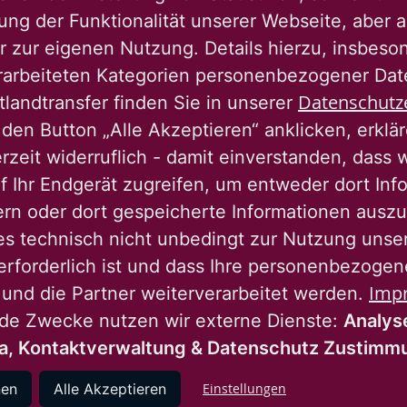
stanzerhaltend und wertsteigernd an die
ng der Funktionalität unserer Webseite, aber a
ine dauerhafte Rentabilität des eingesetzten
r zur eigenen Nutzung. Details hierzu, insbes
ste und nachhaltige Handeln zeigt sich in
rarbeiteten Kategorien personenbezogener Da
n den Bestand und Neubau sowie im
Datenschutz
tlandtransfer finden Sie in unserer
der Anspruch der professionellen
den Button „Alle Akzeptieren“ anklicken, erklä
, ökologischen und baukulturellen Leitziele in
erzeit widerruflich - damit einverstanden, dass 
f Ihr Endgerät zugreifen, um entweder dort Inf
ern oder dort gespeicherte Informationen auszu
es technisch nicht unbedingt zur Nutzung unse
erforderlich ist und dass Ihre personenbezoge
r im Großraum Dortmund mit bezahlbarem
Imp
 und die Partner weiterverarbeitet werden.
gen Portfoliostrategie ist die
nde Zwecke nutzen wir externe Dienste:
Analys
hnungsbestandes. Auch wird die Schaffung von
a, Kontaktverwaltung & Datenschutz Zustim
 der strategischen Portfolioerweiterung
nen
Alle Akzeptieren
Einstellungen
m Wohnraum ist ein weiteres Angebot die