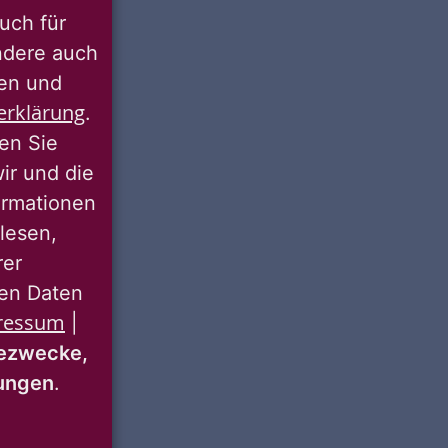
uch für
ondere auch
ten und
erklärung
.
ren Sie
wir und die
ormationen
lesen,
rer
nen Daten
ressum
|
ezwecke,
mungen
.